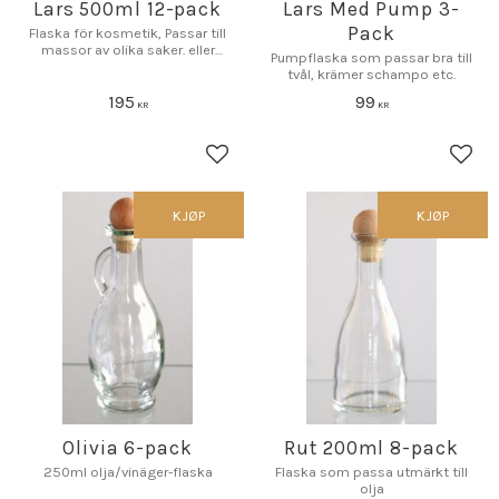
Lars 500ml 12-pack
Lars Med Pump 3-
Pack
Flaska för kosmetik, Passar till
massor av olika saker. eller
Pumpflaska som passar bra till
varför inte bara som inredning
tvål, krämer schampo etc.
195
99
KR
KR
Lagre som favoritt
Lagr
KJØP
KJØP
Olivia 6-pack
Rut 200ml 8-pack
250ml olja/vinäger-flaska
Flaska som passa utmärkt till
olja