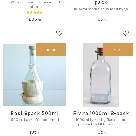
pack
500ml flaska. Passar cider öl
saft etc.
1000ml mörk flaska med bygel
295
195
KR
KR
Lagre som favoritt
Lagr
KJØP
KJØP
Bast 6pack 500ml
Elvira 1000ml 8-pack
500ml flaska försedd med
1000ml fyrkantig flaska som
halm
passar bra till bordsvatten
195
195
KR
KR