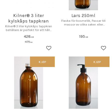
​Kilner® 3 liter
Lars 250ml
kylskåps tappkran
Flaska för kosmetik, Passar till
massor av olika saker. eller
​Kilner® 3 liter kylskåps tappkran
varför inte bara som inredning.
behållare är perfekt för att hålla
drinkarna kalla.
428
195
KR
KR
475
KR
Lagre som favoritt
Lagr
KJØP
KJØP