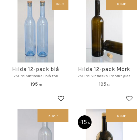
INFO
KJØP
Hilda 12-pack blå
Hilda 12-pack Mörk
750ml vinflaska i blå ton
750 ml Vinflaska i mörkt glas
195
195
KR
KR
Lagre som favoritt
Lagr
KJØP
KJØP
15
%