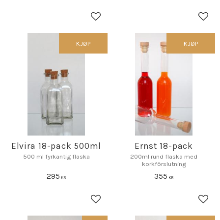
Lagre som favoritt
Lagr
KJØP
KJØP
Elvira 18-pack 500ml
Ernst 18-pack
500 ml fyrkantig flaska
200ml rund flaska med
korkförslutning
295
355
KR
KR
Lagre som favoritt
Lagr