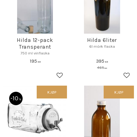
Hilda 12-pack
Hilda 6liter
Transperant
6l mörk flaska
750 ml vinflaska
195
395
KR
KR
465
KR
Lagre som favoritt
Lagr
KJØP
KJØP
10
%