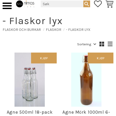
FAVORIT
HAND
Meny
- Flaskor lyx
FLASKOR OCH BURKAR
FLASKOR
- FLASKOR LYX
Velg sorteringsmetode
V
KJØP
KJØP
Agne 500ml 18-pack
Agne Mörk 1000ml 6-