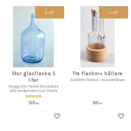
KJØP
KJØP
Stor glasflaska 5
Tre flaskor+ hållare
liter
3x200ml flaskor i en korkhållare
Snygg stor flaska till prydnad
eller använd den som flaska
125
85
KR
KR
Lagre som favoritt
Lagr