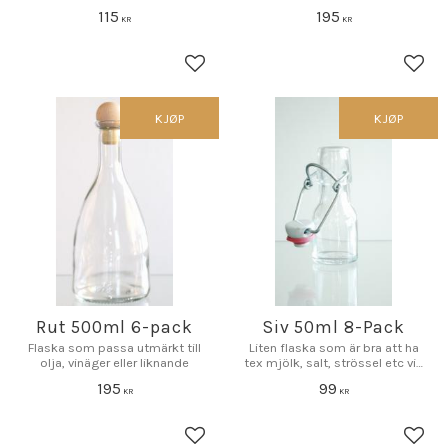
115
195
KR
KR
Lagre som favoritt
Lagr
KJØP
KJØP
Rut 500ml 6-pack
Siv 50ml 8-Pack
Flaska som passa utmärkt till
Liten flaska som är bra att ha
olja, vinäger eller liknande
tex mjölk, salt, strössel etc vid
bordet
195
99
KR
KR
Lagre som favoritt
Lagr