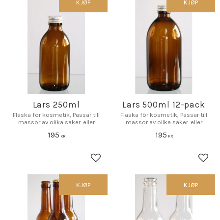
KJØP
KJØP
Lars 250ml
Lars 500ml 12-pack
Flaska för kosmetik, Passar till
Flaska för kosmetik, Passar till
massor av olika saker. eller
massor av olika saker. eller
varför inte bara som inredning.
varför inte bara som inredning
195
195
KR
KR
Lagre som favoritt
Lagr
KJØP
KJØP