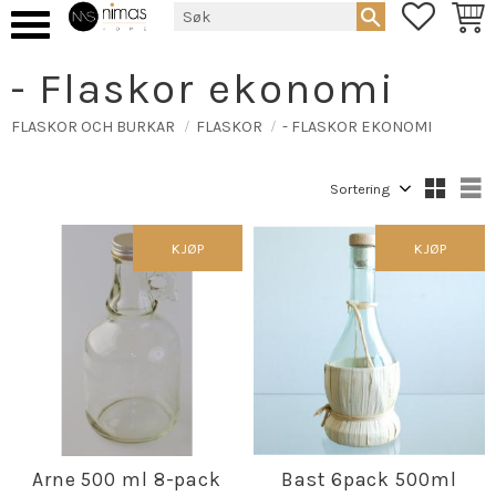
FAVORIT
HAND
Meny
- Flaskor ekonomi
FLASKOR OCH BURKAR
FLASKOR
- FLASKOR EKONOMI
Velg sorteringsmetode
V
KJØP
KJØP
Arne 500 ml 8-pack
Bast 6pack 500ml