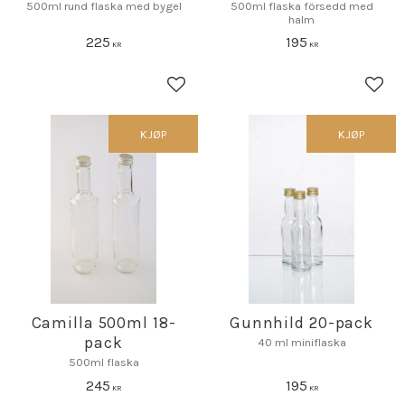
500ml rund flaska med bygel
500ml flaska försedd med
halm
225
195
KR
KR
Lagre som favoritt
Lagr
KJØP
KJØP
Camilla 500ml 18-
Gunnhild 20-pack
pack
40 ml miniflaska
500ml flaska
245
195
KR
KR