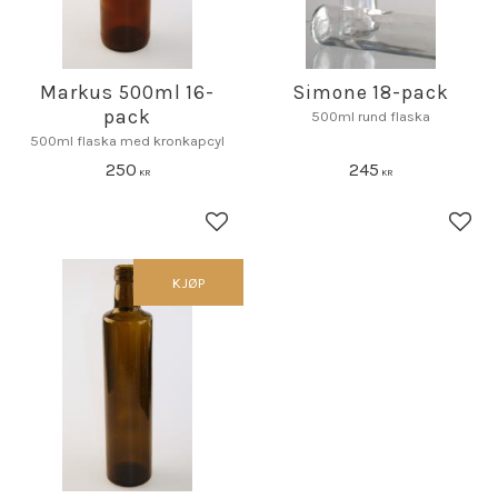
Markus 500ml 16-
Simone 18-pack
pack
500ml rund flaska
500ml flaska med kronkapcyl
250
245
KR
KR
Lagre som favoritt
Lagr
KJØP