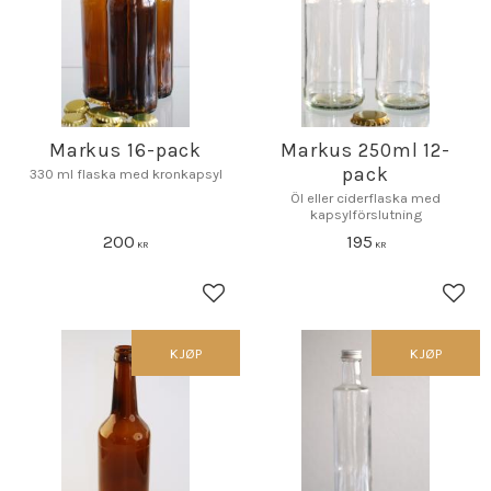
Markus 16-pack
Markus 250ml 12-
pack
330 ml flaska med kronkapsyl
Öl eller ciderflaska med
kapsylförslutning
200
195
KR
KR
Lagre som favoritt
Lagr
KJØP
KJØP