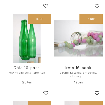
Lagre som favoritt
Lagr
KJØP
KJØP
Göta 16-pack
Irma 16-pack
750 ml Vinflaska i grön ton
250ml, Ketchup, smoothie,
chutney etc
254
195
KR
KR
Lagre som favoritt
Lagr