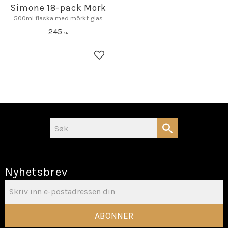
Simone 18-pack Mork
500ml flaska med mörkt glas
245
KR
Lagre som favoritt
Nyhetsbrev
ABONNER