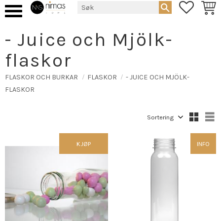
FAVORIT
HAND
Meny
- Juice och Mjölk-
flaskor
FLASKOR OCH BURKAR
FLASKOR
- JUICE OCH MJÖLK-
FLASKOR
Velg sorteringsmetode
V
KJØP
INFO