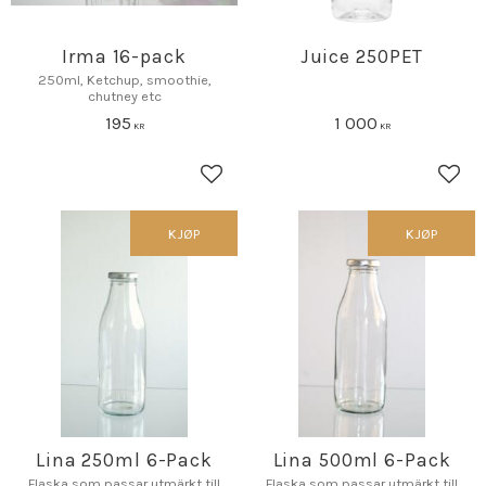
Irma 16-pack
Juice 250PET
250ml, Ketchup, smoothie,
chutney etc
195
1 000
KR
KR
Lagre som favoritt
Lagr
KJØP
KJØP
Lina 250ml 6-Pack
Lina 500ml 6-Pack
Flaska som passar utmärkt till
Flaska som passar utmärkt till