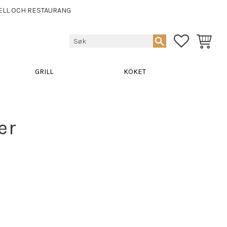
ELL OCH RESTAURANG
FAVORITTE
HANDLE
GRILL
KÖKET
er