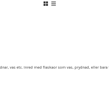
Rutenett
Liste
r, vas etc. Inred med flaskaor som vas, prydnad, eller bara f