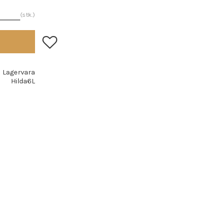
stk.
Lagre som favoritt
Lagervara
Hilda6L