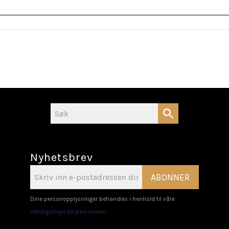
Nyhetsbrev
ABONNER
Dine personopplysninger behandles i henhold til våre
retningslinjer for personvern
.