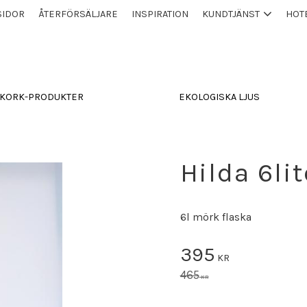
SIDOR
ÅTERFÖRSÄLJARE
INSPIRATION
KUNDTJÄNST
HOT
KORK-PRODUKTER
EKOLOGISKA LJUS
Hilda 6lit
6l mörk flaska
Nedsatt pris:
395
KR
Ordinær pris:
465
KR