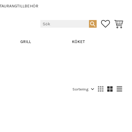
TAURANGTILLBEHÖR
FAVORITER
KUNDVA
GRILL
KÖKET
Välj sortering
Välj