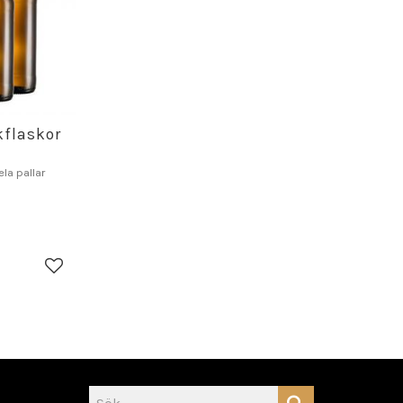
flaskor
la pallar
Lägg till i favoriter