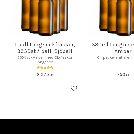
1 pall Longneckflaskor,
330ml Longneck
3339st / pall, Sjöpall
Amber
3339st - Helpall med ÖL-flaskor
Ompacketerat eller he
longneck
9 375
750
KR
KR
Lägg till i favoriter