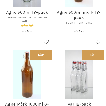
Agne 500ml 18-pack
Agne 500ml mörk 18-
pack
500ml flaska. Passar cider öl
saft etc.
500ml mörk flaska
295
295
KR
KR
Lägg till i favoriter
Lägg 
KÖP
KÖP
Agne Mörk 1000ml 6-
Ivar 12-pack