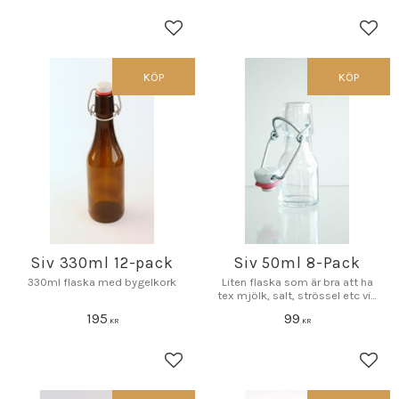
Lägg till i favoriter
Lägg 
KÖP
KÖP
Siv 330ml 12-pack
Siv 50ml 8-Pack
330ml flaska med bygelkork
Liten flaska som är bra att ha
tex mjölk, salt, strössel etc vid
bordet
195
99
KR
KR
Lägg till i favoriter
Lägg 