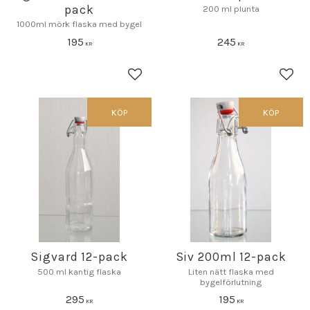
pack
200 ml plunta
1000ml mörk flaska med bygel
195
245
KR
KR
Lägg till i favoriter
Lägg 
KÖP
KÖP
Sigvard 12-pack
Siv 200ml 12-pack
500 ml kantig flaska
Liten nätt flaska med
bygelförlutning
295
195
KR
KR