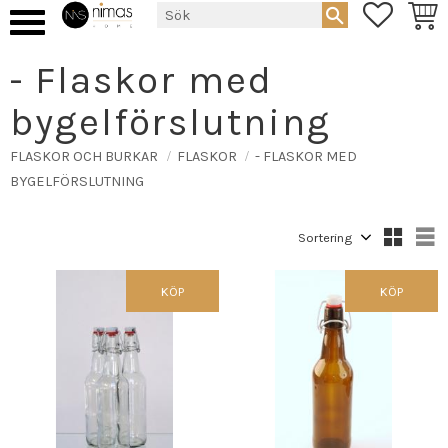
FAVORIT
KUND
Meny
- Flaskor med
bygelförslutning
FLASKOR OCH BURKAR
FLASKOR
- FLASKOR MED
BYGELFÖRSLUTNING
Välj sortering
V
KÖP
KÖP