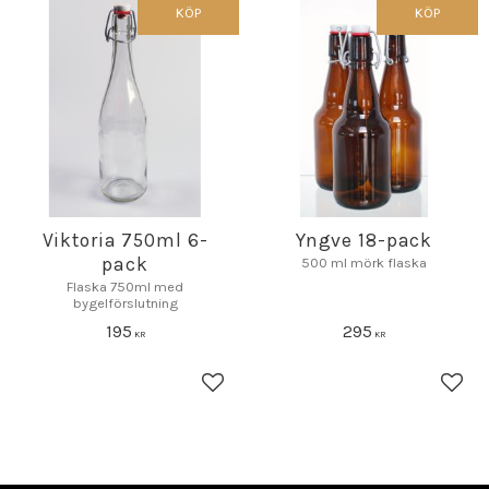
KÖP
KÖP
Viktoria 750ml 6-
Yngve 18-pack
pack
500 ml mörk flaska
Flaska 750ml med
bygelförslutning
195
295
KR
KR
Lägg till i favoriter
Lägg 