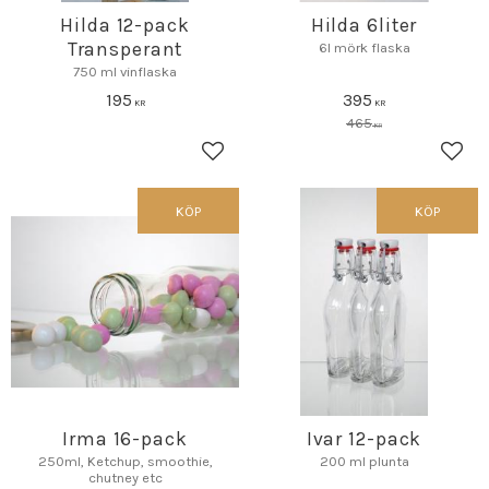
Hilda 12-pack
Hilda 6liter
Transperant
6l mörk flaska
750 ml vinflaska
195
395
KR
KR
465
KR
Lägg till i favoriter
Lägg 
KÖP
KÖP
Irma 16-pack
Ivar 12-pack
250ml, Ketchup, smoothie,
200 ml plunta
chutney etc