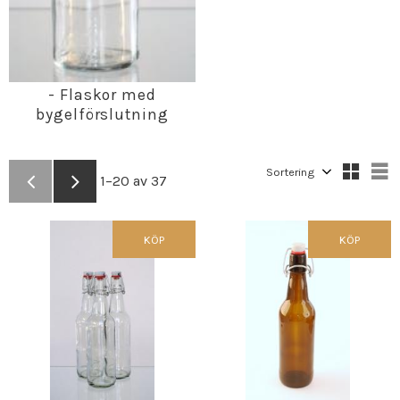
- Flaskor med
bygelförslutning
Välj sortering
V
1–
20
av
37
KÖP
KÖP