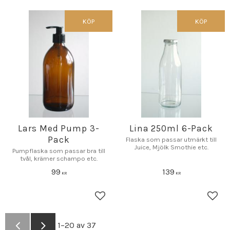
KÖP
KÖP
Lars Med Pump 3-
Lina 250ml 6-Pack
Pack
Flaska som passar utmärkt till
Juice, Mjölk Smothie etc.
Pumpflaska som passar bra till
tvål, krämer schampo etc.
99
139
KR
KR
Lägg till i favoriter
Lägg 
1–
20
av
37