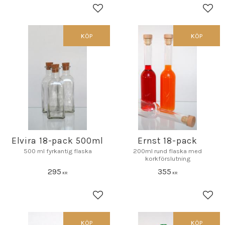
Lägg till i favoriter
Lägg 
KÖP
KÖP
Elvira 18-pack 500ml
Ernst 18-pack
500 ml fyrkantig flaska
200ml rund flaska med
korkförslutning
295
355
KR
KR
Lägg till i favoriter
Lägg 
KÖP
KÖP