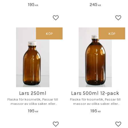
195
245
KR
KR
Lägg till i favoriter
Lägg 
KÖP
KÖP
Lars 250ml
Lars 500ml 12-pack
Flaska för kosmetik, Passar till
Flaska för kosmetik, Passar till
massor av olika saker. eller
massor av olika saker. eller
varför inte bara som inredning.
varför inte bara som inredning
195
195
KR
KR
Lägg till i favoriter
Lägg 