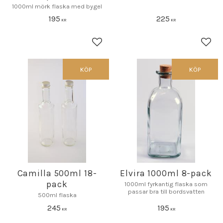
1000ml mörk flaska med bygel
195
225
KR
KR
Lägg till i favoriter
Lägg 
KÖP
KÖP
Camilla 500ml 18-
Elvira 1000ml 8-pack
pack
1000ml fyrkantig flaska som
passar bra till bordsvatten
500ml flaska
245
195
KR
KR