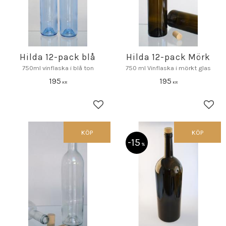
Hilda 12-pack blå
Hilda 12-pack Mörk
750ml vinflaska i blå ton
750 ml Vinflaska i mörkt glas
195
195
KR
KR
Lägg till i favoriter
Lägg 
KÖP
KÖP
15
%