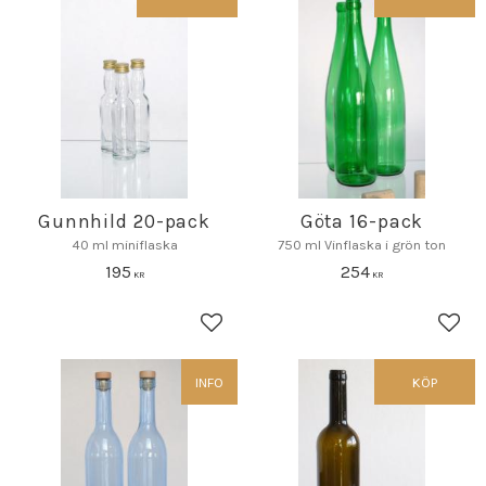
Gunnhild 20-pack
Göta 16-pack
40 ml miniflaska
750 ml Vinflaska i grön ton
195
254
KR
KR
Lägg till i favoriter
Lägg 
INFO
KÖP