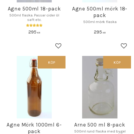
Agne 500ml 18-pack
Agne 500ml mörk 18-
pack
500ml flaska. Passar cider öl
saft etc.
500ml mörk flaska
295
295
KR
KR
Lägg till i favoriter
Lägg 
KÖP
KÖP
Agne Mörk 1000ml 6-
Arne 500 ml 8-pack
pack
500ml rund flaska med bygel