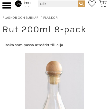
FAVORIT
KUND
Meny
FLASKOR OCH BURKAR
FLASKOR
Rut 200ml 8-pack
Flaska som passa utmärkt till olja