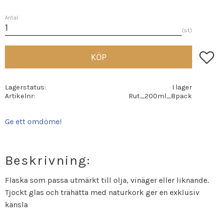
Antal
st
Lägg t
KÖP
Lagerstatus
I lager
Artikelnr
Rut_200ml_8pack
Ge ett omdöme!
Beskrivning:
Flaska som passa utmärkt till olja, vinäger eller liknande.
Tjockt glas och trähätta med naturkork ger en exklusiv
känsla