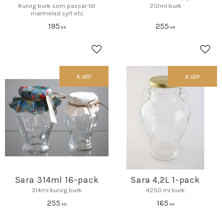
Kurvig burk som passar till
212ml burk
marmelad sylt etc
195
255
KR
KR
Lagre som favoritt
Lagr
KJØP
KJØP
Sara 314ml 16-pack
Sara 4,2L 1-pack
314ml kurvig burk
4250 ml burk
255
165
KR
KR