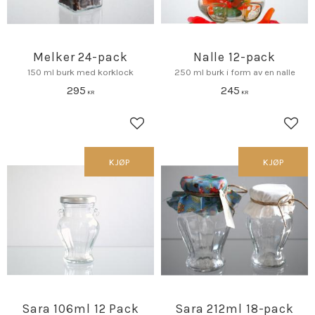
Melker 24-pack
Nalle 12-pack
150 ml burk med korklock
250 ml burk i form av en nalle
295
245
KR
KR
Lagre som favoritt
Lagr
KJØP
KJØP
Sara 106ml 12 Pack
Sara 212ml 18-pack