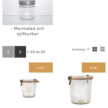
- Marmelad och
syltburkar
Velg sorteringsmetode
V
1–
20
av
25
KJØP
KJØP