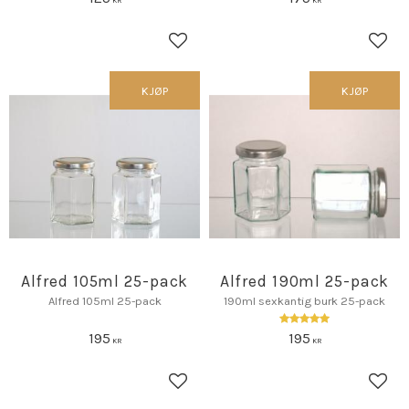
KR
KR
Lagre som favoritt
Lagr
KJØP
KJØP
Alfred 105ml 25-pack
Alfred 190ml 25-pack
Alfred 105ml 25-pack
190ml sexkantig burk 25-pack
195
195
KR
KR
Lagre som favoritt
Lagr