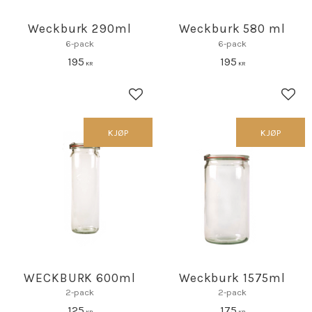
Weckburk 290ml
Weckburk 580 ml
6-pack
6-pack
195
195
KR
KR
Lagre som favoritt
Lagr
KJØP
KJØP
WECKBURK 600ml
Weckburk 1575ml
2-pack
2-pack
125
175