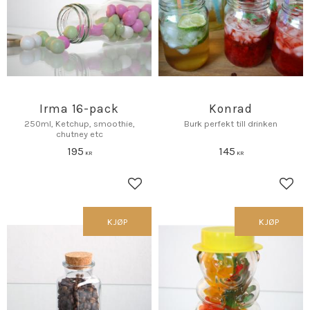
Irma 16-pack
Konrad
250ml, Ketchup, smoothie,
Burk perfekt till drinken
chutney etc
195
145
KR
KR
Lagre som favoritt
Lagr
KJØP
KJØP