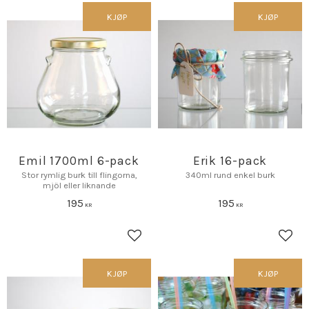
KJØP
KJØP
Emil 1700ml 6-pack
Erik 16-pack
Stor rymlig burk till flingorna,
340ml rund enkel burk
mjöl eller liknande
195
195
KR
KR
Lagre som favoritt
Lagr
KJØP
KJØP