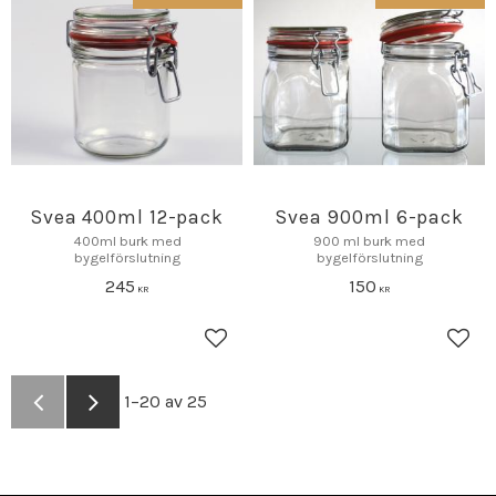
Svea 400ml 12-pack
Svea 900ml 6-pack
400ml burk med
900 ml burk med
bygelförslutning
bygelförslutning
245
150
KR
KR
Lagre som favoritt
Lagr
1–
20
av
25