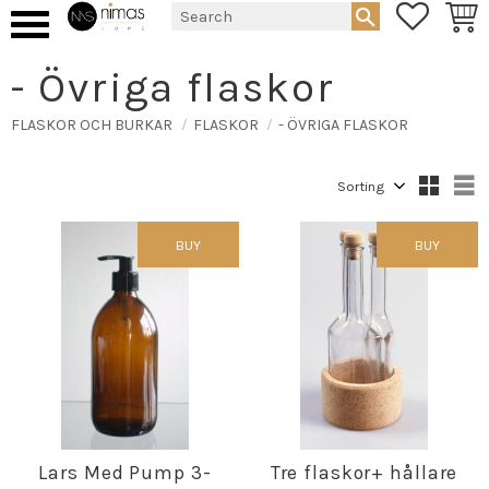
FAVORIT
BASK
Menu
- Övriga flaskor
FLASKOR OCH BURKAR
FLASKOR
- ÖVRIGA FLASKOR
Select sorting method
S
BUY
BUY
Lars Med Pump 3-
Tre flaskor+ hållare