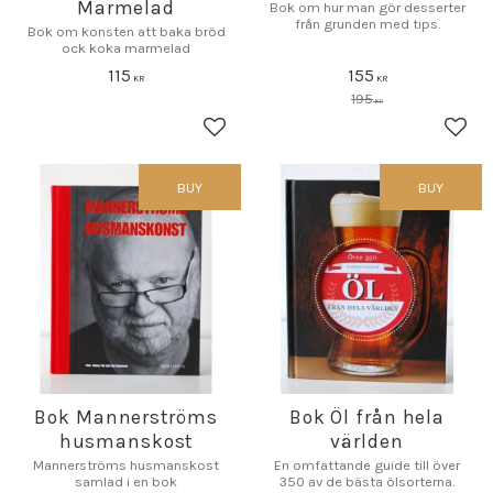
Marmelad
Bok om hur man gör desserter
från grunden med tips.
Bok om konsten att baka bröd
ock koka marmelad
115
155
KR
KR
195
KR
Add to favorites
Add 
BUY
BUY
Bok Mannerströms
Bok Öl från hela
husmanskost
världen
Mannerströms husmanskost
En omfattande guide till över
samlad i en bok
350 av de bästa ölsorterna.