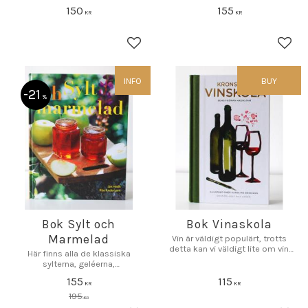
150
155
KR
KR
Add to favorites
Add 
INFO
BUY
21
%
Bok Sylt och
Bok Vinaskola
Marmelad
Vin är väldigt populärt, trotts
detta kan vi väldigt lite om vin.
Här finns alla de klassiska
Med denna bok kan ni lära er
sylterna, geléerna,
mycket mer om vin
marmeladerna och safterna
155
115
KR
KR
195
KR