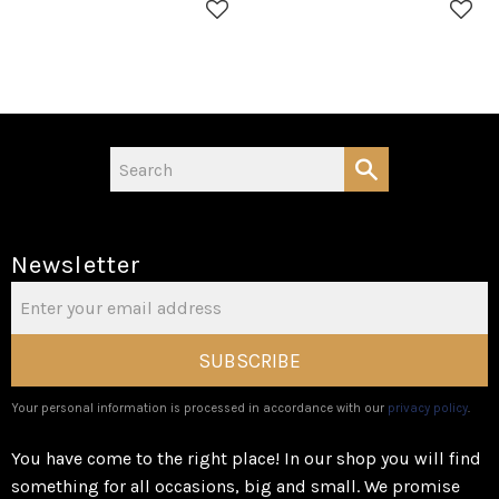
Add to favorites
Add 
Newsletter
SUBSCRIBE
Your personal information is processed in accordance with our
privacy policy
.
You have come to the right place! In our shop you will find
something for all occasions, big and small. We promise