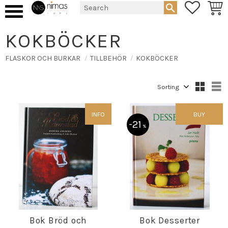
FAVORIT
BASK
Menu
KOKBÖCKER
FLASKOR OCH BURKAR
TILLBEHÖR
KOKBÖCKER
Select sorting method
S
INFO
BUY
21
%
Bok Bröd och
Bok Desserter