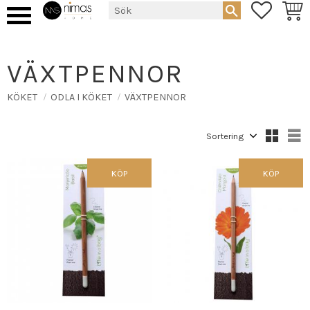
FAVORIT
KUND
Meny
VÄXTPENNOR
KÖKET
ODLA I KÖKET
VÄXTPENNOR
Välj sortering
V
KÖP
KÖP