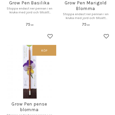
Grow Pen Basilika
Grow Pen Marigold
Blomma
Stoppa endast ner pennan i en
kruka med jord och tillsätt
Stoppa endast ner pennan i en
vatten.
kruka med jord och tillsätt
vatten.
75
75
KR
KR
Lägg till i favoriter
Lägg 
KÖP
Grow Pen pense
blomma