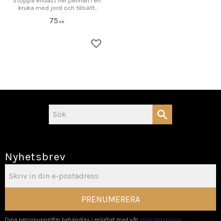
Stoppa endast ner pennan i en
kruka med jord och tillsätt
vatten.
75
KR
Lägg till i favoriter
Nyhetsbrev
PRENUMERERA
Dina personuppgifter behandlas i enlighet med vår
integritetspolicy
.