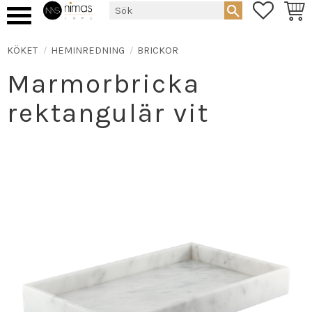
FAVORIT
KUND
Meny
KÖKET
HEMINREDNING
BRICKOR
Marmorbricka
rektangulär vit