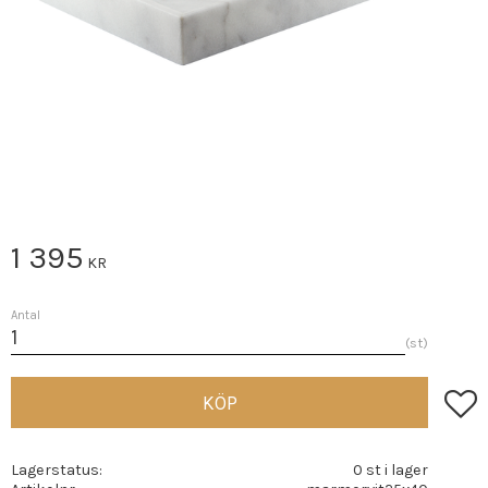
1 395
KR
Antal
st
Lägg t
KÖP
Lagerstatus
0 st i lager