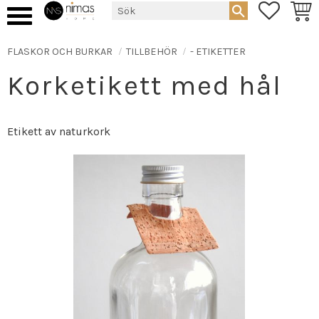
FAVORIT
KUND
Meny
FLASKOR OCH BURKAR
TILLBEHÖR
- ETIKETTER
Korketikett med hål
Etikett av naturkork