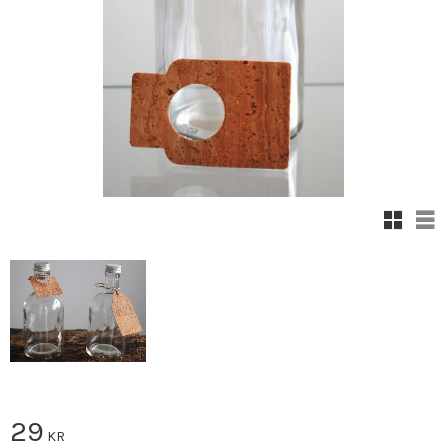
Rutnäts
Lis
29
KR