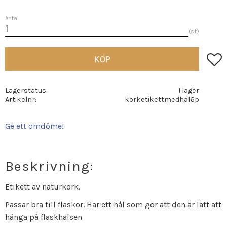
Antal
st
Lägg t
KÖP
Lagerstatus
I lager
Artikelnr
korketikettmedhal6p
Ge ett omdöme!
Beskrivning:
Etikett av naturkork.
Passar bra till flaskor. Har ett hål som gör att den är lätt att
hänga på flaskhalsen