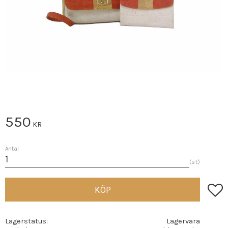
550
KR
Antal
st
Lägg t
KÖP
Lagerstatus
Lagervara