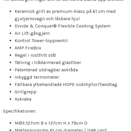
Keramisk grill av premium-klass på 61 cm med
gjutjärnsvagn och låsbara hjul
Divide & Conquer® Flexible Cooking System
Air Lift-gångjärn
Kontrol Tower-toppventil
AMP FireBox
Regel i rostfritt stål
Tätning i trådarmerad glasfiber
Patenterad utdragbar asklåda
Inbyggd termometer
Fällbara ytbehandlade HDPE-sidohyllor/handtag
Grillgrepp
Askraka
Specifikationer:
Mått:127cm B x 137cm H x 79cm D
Matlagningsyta: 61 cm diameter / 1148 cm2