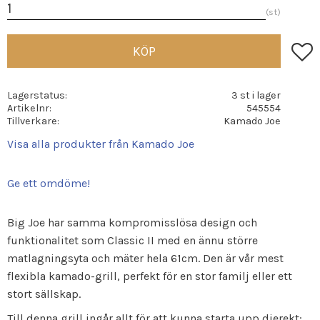
st
Lägg t
KÖP
Lagerstatus
3 st i lager
Artikelnr
545554
Tillverkare
Kamado Joe
Visa alla produkter från Kamado Joe
Ge ett omdöme!
Big Joe har samma kompromisslösa design och
funktionalitet som Classic II med en ännu större
matlagningsyta och mäter hela 61cm. Den är vår mest
flexibla kamado-grill, perfekt för en stor familj eller ett
stort sällskap.
Till denna grill ingår allt för att kunna starta upp dierekt: