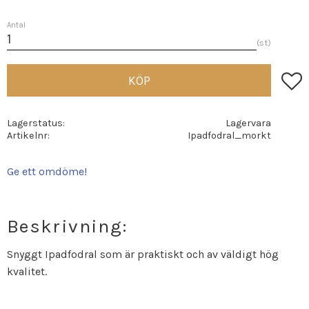
Antal
st
Lägg t
KÖP
Lagerstatus
Lagervara
Artikelnr
Ipadfodral_morkt
Ge ett omdöme!
Beskrivning:
Snyggt Ipadfodral som är praktiskt och av väldigt hög
kvalitet.