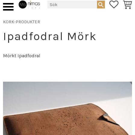
FAVORIT
KUND
Meny
KORK-PRODUKTER
Ipadfodral Mörk
Mörkt Ipadfodral