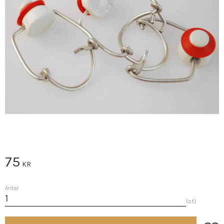
75
KR
Antal
st