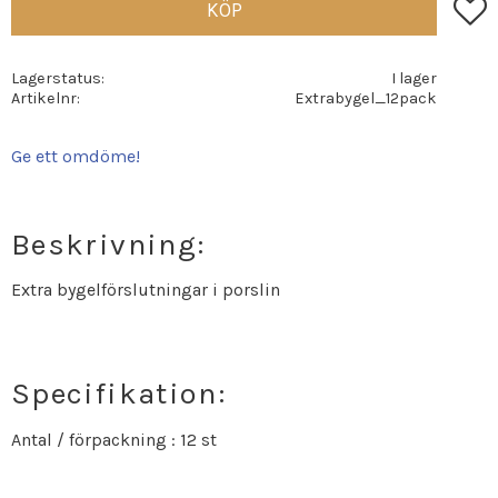
Lägg t
KÖP
Lagerstatus
I lager
Artikelnr
Extrabygel_12pack
Ge ett omdöme!
Beskrivning:
Extra bygelförslutningar i porslin
Specifikation:
Antal / förpackning : 12 st