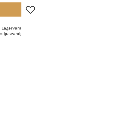
Lägg till i favoriter
Lagervara
eljusvanilj