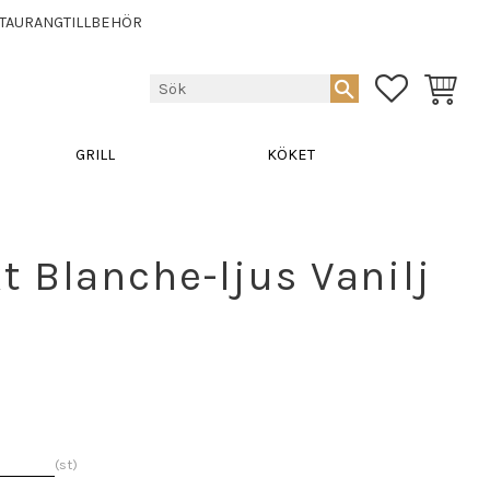
TAURANGTILLBEHÖR
FAVORITER
KUNDVA
GRILL
KÖKET
t Blanche-ljus Vanilj
st