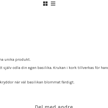
Rutenett
Liste
na unika produkt.
att själv odla din egen basilika. Krukan i kork tillverkas för h
 kryddor när väl basilikan blommat färdigt.
Del med andre