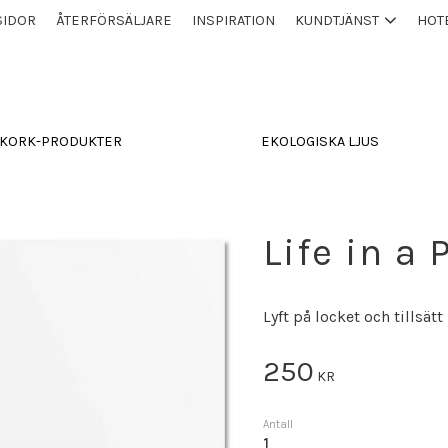
SIDOR
ÅTERFÖRSÄLJARE
INSPIRATION
KUNDTJÄNST
HOT
KORK-PRODUKTER
EKOLOGISKA LJUS
Life in a 
Lyft på locket och tillsätt
250
KR
Antall