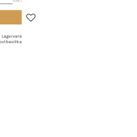
stk.
Lagre som favoritt
Lagervara
potbasilika