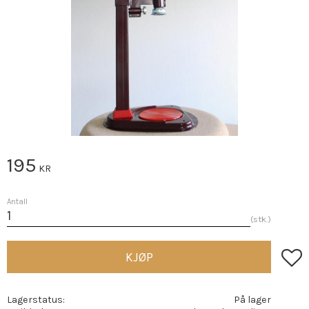
195
KR
Antall
stk.
Lagre
KJØP
Lagerstatus
På lager