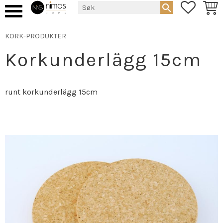
FAVORIT
HAND
Meny
KORK-PRODUKTER
Korkunderlägg 15cm
runt korkunderlägg 15cm