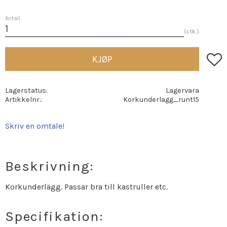
Antall
stk.
Lagre
KJØP
Lagerstatus
Lagervara
Artikkelnr.
Korkunderlagg_runt15
Skriv en omtale!
Beskrivning:
Korkunderlägg. Passar bra till kastruller etc.
Specifikation: