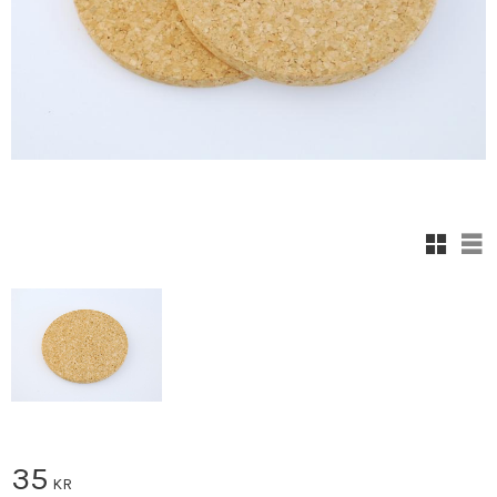
Rutenett
Lis
35
KR