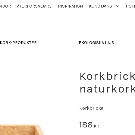
SIDOR
ÅTERFÖRSÄLJARE
INSPIRATION
KUNDTJÄNST
HOT
KORK-PRODUKTER
EKOLOGISKA LJUS
Korkbrick
naturkor
Korkbricka
188
KR