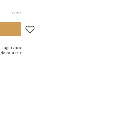
stk.
Lagre som favoritt
Lagervara
ricka3030