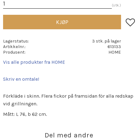
stk.
Lagre
KJØP
Lagerstatus
3 stk. på lager
Artikkelnr.
613133
Produsent
HOME
Vis alle produkter fra HOME
Skriv en omtale!
Förkläde i skinn. Flera fickor på framsidan för alla redskap
vid grillningen.
Mått: L 76, b 62 cm.
Del med andre