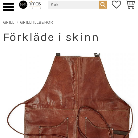
FAVORIT
HAND
Meny
GRILL
GRILLTILLBEHÖR
Förkläde i skinn