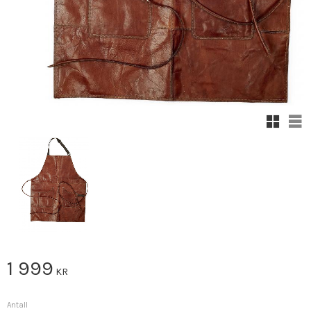
Rutenett
Lis
1 999
KR
Antall