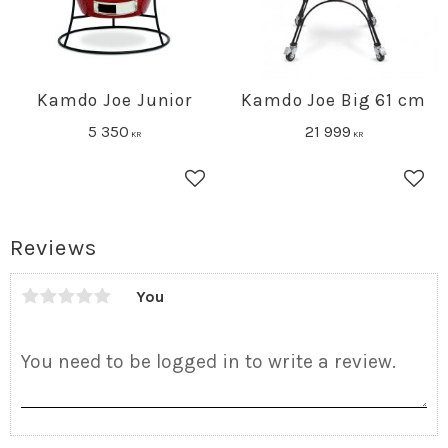
Kamdo Joe Junior
Kamdo Joe Big 61 cm
5 350
21 999
KR
KR
Add to favorites
Add 
Reviews
You