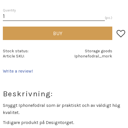
Quantity
pc.
Add t
BUY
Stock status
Storage goods
Article SKU
Iphonefodral_mork
Write a review!
Beskrivning:
Snyggt Iphonefodral som är praktiskt och av väldigt hög
kvalitet.
Tidigare produkt på Designtorget.