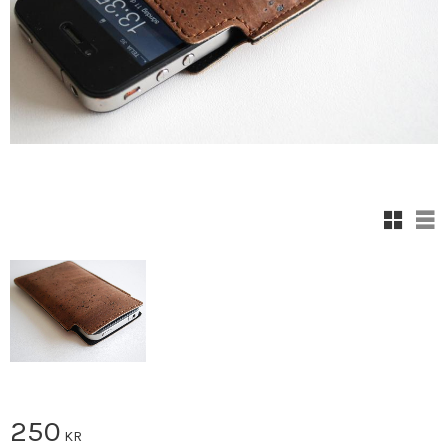
Grid vi
Lis
250
KR