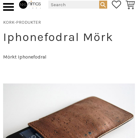
FAVORIT
BASK
Menu
KORK-PRODUKTER
Iphonefodral Mörk
Mörkt Iphonefodral