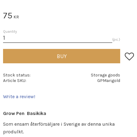
75
KR
Quantity
pc.
Add t
BUY
Stock status
Storage goods
Article SKU
GPMarigold
Write a review!
Grow Pen Basikika
Som ensam återförsäljare i Sverige av denna unika
produlkt.