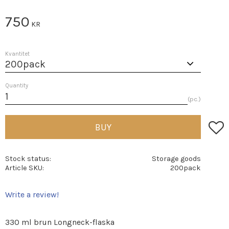
750
KR
Kvantitet
Quantity
pc.
Add t
BUY
Stock status
Storage goods
Article SKU
200pack
Write a review!
330 ml brun Longneck-flaska