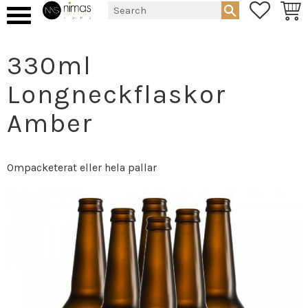
FAVORIT
BASK
Menu
330ml
Longneckflaskor
Amber
Ompacketerat eller hela pallar